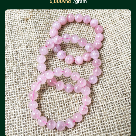
6,000vnđ
/gram