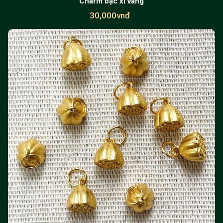
Charm bạc xi vàng
30,000vnđ