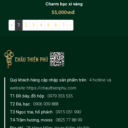
Charm bạc xi vàng
55,000vnđ
‹
1
2
3
4
5
6
7
›
Quý khách hàng cập nhập sản phẩm trên
: 4 hotline và
website https://chauthienphu.com
T1 Đồ bày, đồ hộp
: 0979 353 535
T2 Đá, bạc
: 0906 939 888
T3 Ngọc trai, hổ phách
: 0915 051 990
T4 Trầm hương, moiss
: 0825 77 88 99
Địa chỉ
: 25 Hàng Mắm, Hoàn Kiếm, Hà Nội